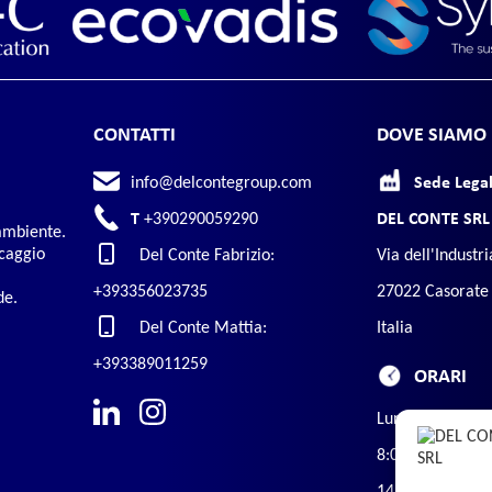
CONTATTI
DOVE SIAMO
info@delcontegroup.com
Sede Legal
T
+390290059290
DEL CONTE SRL
'ambiente.
ccaggio
Del Conte Fabrizio:
Via dell'Industri
+393356023735
27022 Casorate
de.
Del Conte Mattia:
Italia
+393389011259
ORARI
Lunedì - Venerd
8:00 - 12:30
14:00 - 17:00