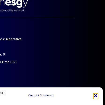
e e Operativa
a, 9
 Primo (PV)
ì
Gestisci Consenso